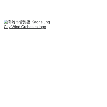
定期演出Regular 
Concert
音樂扎根Education
合作演出collaborative
關於我們About
人物專訪Interview
神奇的鏡子
管樂有聲繪
本
「神奇的鏡子」