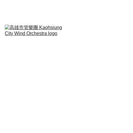
定期演出Regular 
Concert
音樂扎根Education
合作演出collaborative
關於我們About
人物專訪Interview
高雄市管樂團－Jan Van
der Roost訪談
由聽寫 L'Harmonie客席指揮Jan Van der Roost
11/13/2023
1 min read