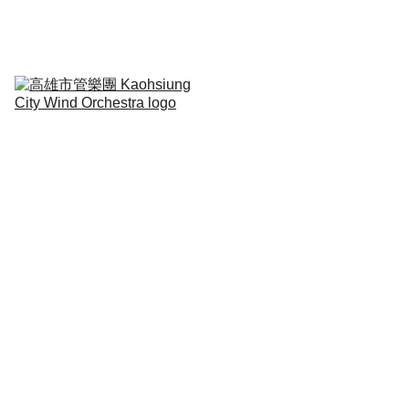
定期演出Regular 
Concert
音樂扎根Education
合作演出collaborative
關於我們About
人物專訪Interview
低音
管
畢業於國立臺灣師範大學音樂學系
士班，主修低音管，師事簡凱玉
師，曾師事邱千皇、蔡惠雯、熊