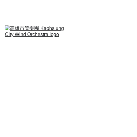
定期演出Regular 
Concert
音樂扎根Education
合作演出collaborative
關於我們About
人物專訪Interview
單簧
管
嘉義市人，先後畢業於嘉義國中、嘉
義高中音樂班，主修鋼琴，副修單簧